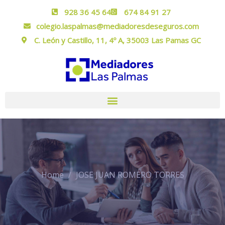
928 36 45 64
674 84 91 27
colegio.laspalmas@mediadoresdeseguros.com
C. León y Castillo, 11, 4º A, 35003 Las Pamas GC
Home
JOSE JUAN ROMERO TORRES