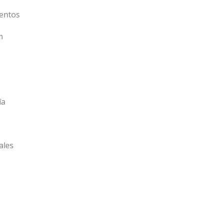
entos
m
ía
ales