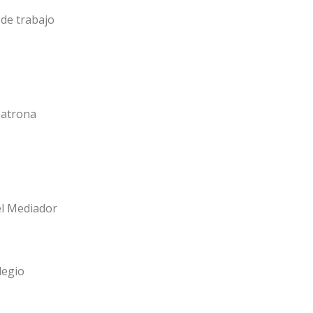
de trabajo
Patrona
el Mediador
legio