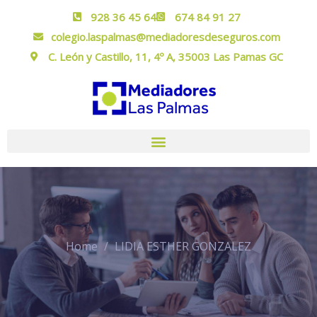
928 36 45 64
674 84 91 27
colegio.laspalmas@mediadoresdeseguros.com
C. León y Castillo, 11, 4º A, 35003 Las Pamas GC
Home
LIDIA ESTHER GONZALEZ