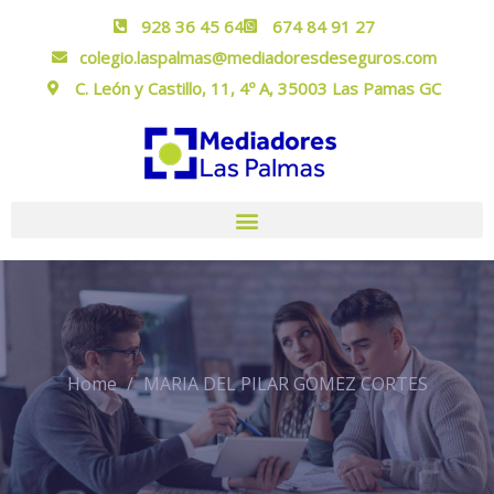
928 36 45 64
674 84 91 27
colegio.laspalmas@mediadoresdeseguros.com
C. León y Castillo, 11, 4º A, 35003 Las Pamas GC
Home
MARIA DEL PILAR GOMEZ CORTES