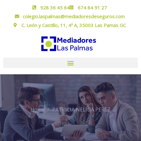
928 36 45 64
674 84 91 27
colegio.laspalmas@mediadoresdeseguros.com
C. León y Castillo, 11, 4º A, 35003 Las Pamas GC
Home
PATRICIA NELIDA PEREZ