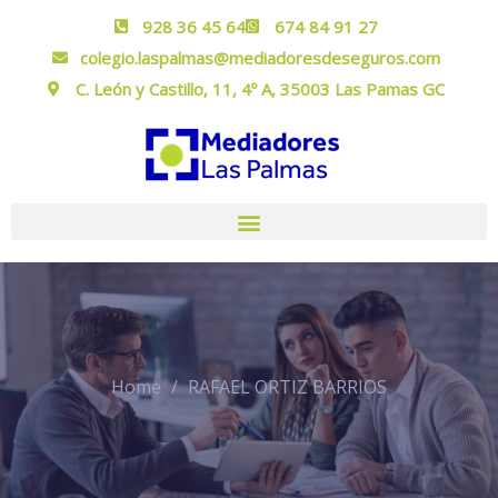
928 36 45 64
674 84 91 27
colegio.laspalmas@mediadoresdeseguros.com
C. León y Castillo, 11, 4º A, 35003 Las Pamas GC
Home
RAFAEL ORTIZ BARRIOS