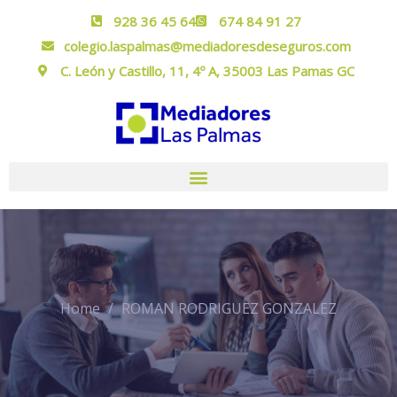
928 36 45 64
674 84 91 27
colegio.laspalmas@mediadoresdeseguros.com
C. León y Castillo, 11, 4º A, 35003 Las Pamas GC
Home
ROMAN RODRIGUEZ GONZALEZ