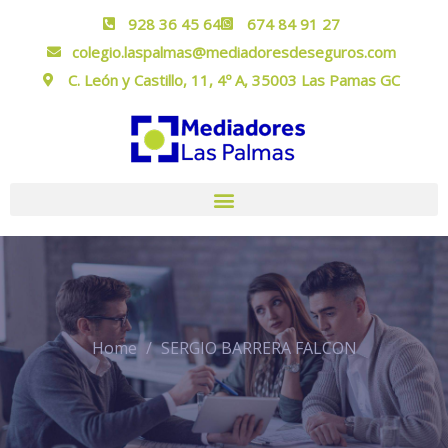
928 36 45 64
674 84 91 27
colegio.laspalmas@mediadoresdeseguros.com
C. León y Castillo, 11, 4º A, 35003 Las Pamas GC
Home
SERGIO BARRERA FALCON