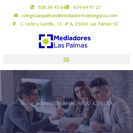
928 36 45 64
674 84 91 27
colegio.laspalmas@mediadoresdeseguros.com
C. León y Castillo, 11, 4º A, 35003 Las Pamas GC
Home
VANESSA MANCHADO AZPEITIA