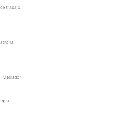
de trabajo
Patrona
el Mediador
legio