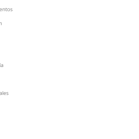
entos
m
ía
ales