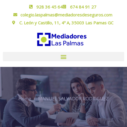
928 36 45 64
674 84 91 27
colegio.laspalmas@mediadoresdeseguros.com
C. León y Castillo, 11, 4º A, 35003 Las Pamas GC
Home
MANUEL SALVADOR RODRIGUEZ